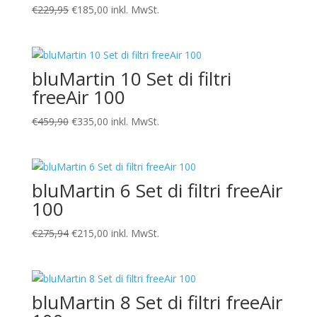
Il
Il
€
229,95
€
185,00
inkl. MwSt.
prezzo
prezzo
originale
attuale
era:
è:
bluMartin 10 Set di filtri
€229,95.
€185,00.
freeAir 100
Il
Il
€
459,90
€
335,00
inkl. MwSt.
prezzo
prezzo
originale
attuale
era:
è:
bluMartin 6 Set di filtri freeAir
€459,90.
€335,00.
100
Il
Il
€
275,94
€
215,00
inkl. MwSt.
prezzo
prezzo
originale
attuale
era:
è:
bluMartin 8 Set di filtri freeAir
€275,94.
€215,00.