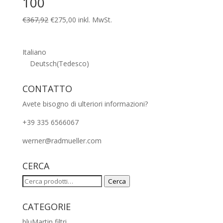
100
Il
Il
€
367,92
€
275,00
inkl. MwSt.
prezzo
prezzo
originale
attuale
Italiano
era:
è:
Deutsch
(
Tedesco
)
€367,92.
€275,00.
CONTATTO
Avete bisogno di ulteriori informazioni?
+39 335 6566067
werner@radmueller.com
CERCA
Cerca:
Cerca
CATEGORIE
bluMartin filtri