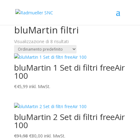
In offerta!
In offerta!
In offerta!
In offerta!
In offerta!
In offerta!
In offerta!
Home
/
Negozio
/ bluMartin filtri
bluMartin filtri
Visualizzazione di 8 risultati
bluMartin 1 Set di filtri freeAir
100
€
45,99
inkl. MwSt.
bluMartin 2 Set di filtri freeAir
100
Il
Il
€
91,98
€
80,00
inkl. MwSt.