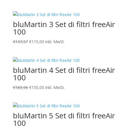
prezzo
prezzo
originale
attuale
era:
è:
bluMartin 3 Set di filtri freeAir
€91,98.
€80,00.
100
Il
Il
€
137,97
€
115,00
inkl. MwSt.
prezzo
prezzo
originale
attuale
era:
è:
bluMartin 4 Set di filtri freeAir
€137,97.
€115,00.
100
Il
Il
€
183,96
€
150,00
inkl. MwSt.
prezzo
prezzo
originale
attuale
era:
è:
bluMartin 5 Set di filtri freeAir
€183,96.
€150,00.
100