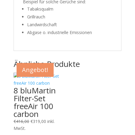
Beispiel für solche Gerüche sind:
Tabaksqualm
Grillrauch
Landwirdschaft
Abgase o. industrielle Emissionen
Ähnliche Produkte
Angebot!
Angebot!
Angebot!
8 bluMartin
Filter-Set
freeAir 100
carbon
Ursprünglicher
Aktueller
€
416,00
€
319,00
inkl.
Preis
Preis
MwSt.
war:
ist: