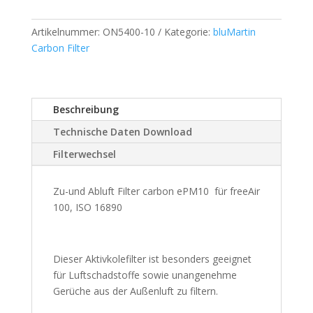
Set
freeAir
Artikelnummer:
ON5400-10
Kategorie:
bluMartin
100
Carbon Filter
carbon
Menge
Beschreibung
Technische Daten Download
Filterwechsel
Zu-und Abluft Filter carbon ePM10
für freeAir
100, ISO 16890
Dieser Aktivkolefilter ist besonders geeignet
für Luftschadstoffe sowie unangenehme
Gerüche aus der Außenluft zu filtern.