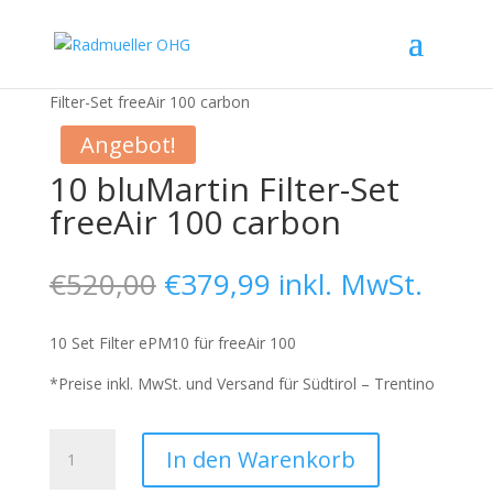
Start
/
Shop
/
bluMartin Carbon Filter
/ 10 bluMartin
Filter-Set freeAir 100 carbon
Angebot!
10 bluMartin Filter-Set
freeAir 100 carbon
Ursprünglicher
Aktueller
€
520,00
€
379,99
inkl. MwSt.
Preis
Preis
war:
ist:
10 Set
Filter ePM10
für freeAir 100
€520,00
€379,99.
*
Preise inkl. MwSt. und Versand für Südtirol – Trentino
10
In den Warenkorb
bluMartin
Filter-