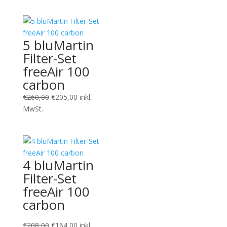
€416,00
€319,00.
5 bluMartin
Filter-Set
freeAir 100
carbon
Ursprünglicher
Aktueller
€
260,00
€
205,00
inkl.
Preis
Preis
MwSt.
war:
ist:
€260,00
€205,00.
4 bluMartin
Filter-Set
freeAir 100
carbon
Ursprünglicher
Aktueller
€
208,00
€
164,00
inkl.