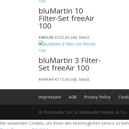
war:
ist:
€275,94
€215,00.
bluMartin 10
Filter-Set freeAir
100
Ursprünglicher
Aktueller
€
459,90
€
335,00
inkl. MwSt.
Preis
Preis
war:
ist:
€459,90
€335,00.
bluMartin 3 Filter-
Set freeAir 100
Ursprünglicher
Aktueller
€
137,97
€
115,00
inkl. MwSt.
Preis
Preis
war:
ist:
Impressum
AGB
Privacy Policy
Cooki
€137,97
€115,00.
@ Radmueller SNC di Radmueller Werner & Co -
Wir verwenden Cookies, um Ihnen den bestmöglichen Service zu bieten