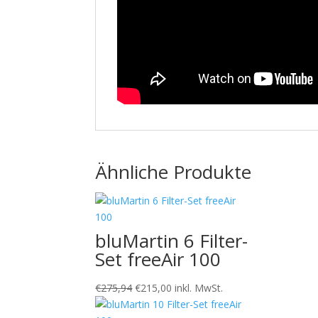
Ähnliche Produkte
bluMartin 6 Filter-
Set freeAir 100
Ursprünglicher
Aktueller
€
275,94
€
215,00
inkl. MwSt.
Preis
Preis