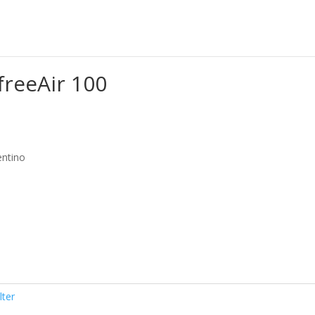
-Set freeAir 100
 freeAir 100
entino
lter