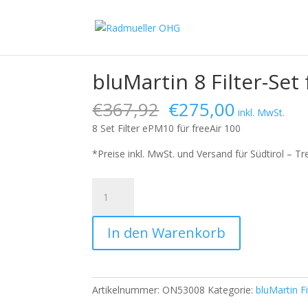
Angebot!
Angebot!
Angebot!
Angebot!
Start
/
Shop
/
bluMartin Filter
/ bluMartin 8 Filter
bluMartin 8 Filter-Set
Ursprünglicher
Aktueller
€
367,92
€
275,00
inkl. MwSt.
Preis
Preis
8 Set
Filter ePM10
für freeAir 100
war:
ist:
€367,92
€275,00.
*
Preise inkl. MwSt. und Versand für Südtirol – Tr
bluMartin
8
Filter-
In den Warenkorb
Set
freeAir
100
Menge
Artikelnummer:
ON53008
Kategorie:
bluMartin Fi