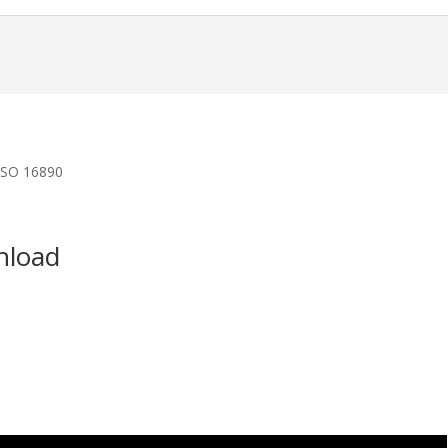
 ISO 16890
nload